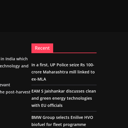
Recent
m in India which
In a first, UP Police seize Rs 100-
 technology and
crore Maharashtra mill linked to
ex-MLA
levant
EAM S Jaishankar discusses clean
the post-harvest
and green energy technologies
with EU officials
BMW Group selects Enilive HVO
biofuel for fleet programme