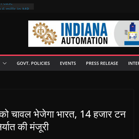
on case
 6 mills in MP,
eta’s family
seize Rs 100-
ll linked to
scusses clean
chnologies
GOVT. POLICIES
EVENTS
PRESS RELEASE
INTE
nilive HVO
ogramme
ofuel in Brazil
rom Bunge
ो चावल भेजेगा भारत, 14 हजार टन
्यात की मंजूरी