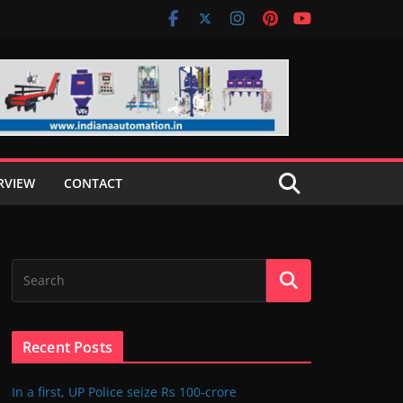
RVIEW
CONTACT
Recent Posts
In a first, UP Police seize Rs 100-crore