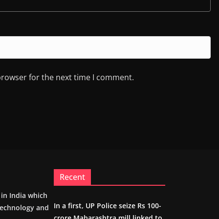
browser for the next time I comment.
Recent
m in India which
In a first, UP Police seize Rs 100-
 technology and
crore Maharashtra mill linked to