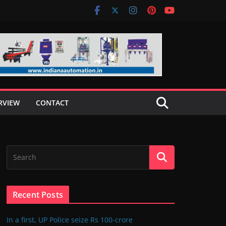
RVIEW
CONTACT
Recent Posts
In a first, UP Police seize Rs 100-crore