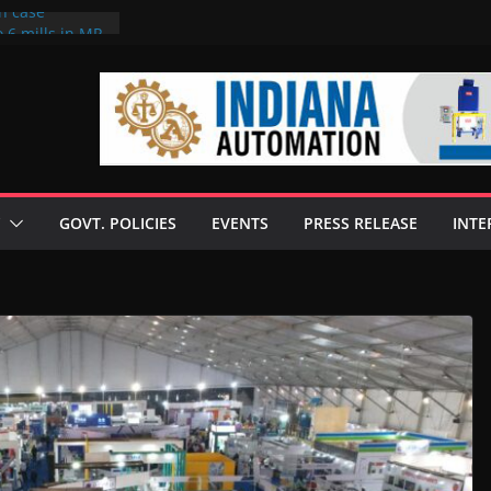
on case
 6 mills in MP,
eta’s family
seize Rs 100-
ll linked to
scusses clean
chnologies
GOVT. POLICIES
EVENTS
PRESS RELEASE
INTE
nilive HVO
ogramme
ofuel in Brazil
rom Bunge